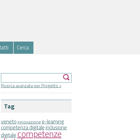
atti
Cerca
Form di ricerca
Cerca
Ricerca avanzata per Progetto >
Tag
veneto
e-learning
innovazione
competenza digitale
inclusione
competenze
digitale