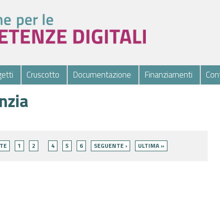
etti
Cruscotto
Documentazione
Finanziamenti
Cont
anzia
TE
1
2
4
5
6
SEGUENTE ›
ULTIMA »