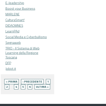
E-leadership
Boost your Business
MARLENE
CulturaSmart!
DIDAOMNES
LearnPAd
Social Media e Cyberbullismo
Segnaweb
TRIO - Il Sistema di Web
Learning della Regione
Toscana
DFP
Jobict.it
Pagine
« PRIMA
‹ PRECEDENTE
1
2
4
5
6
ULTIMA »