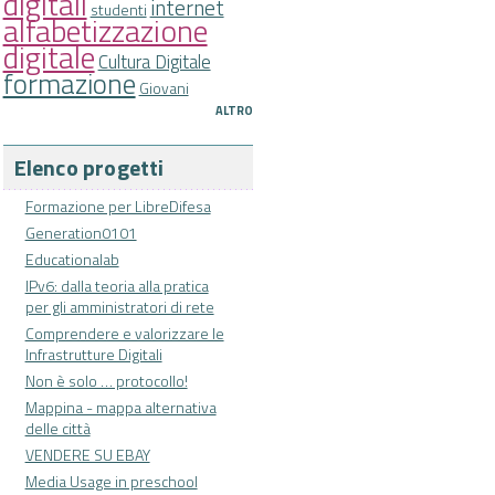
digitali
internet
studenti
alfabetizzazione
digitale
Cultura Digitale
formazione
Giovani
ALTRO
Elenco progetti
Formazione per LibreDifesa
Generation0101
Educationalab
IPv6: dalla teoria alla pratica
per gli amministratori di rete
Comprendere e valorizzare le
Infrastrutture Digitali
Non è solo … protocollo!
Mappina - mappa alternativa
delle città
VENDERE SU EBAY
Media Usage in preschool