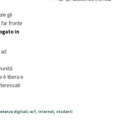
le gli
 far fronte
rogato in
e ad
munità
 è libera e
nteressati
,
,
etenze digitali; ecf
internet
studenti