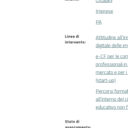
Cittadini
Imprese
PA
Linee di
Attitudine all’i
intervento:
digitale delle i
e-CF per le co
professionali in
mercato e per i 
(start-up)
Percorsi format
all’interno del c
educativo non 
Stato di
avanzamento: