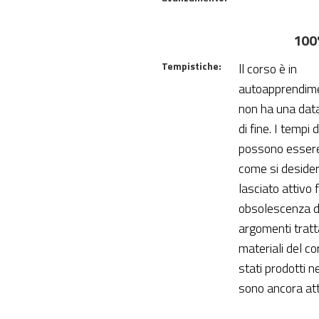
100
Tempistiche:
ll corso è in
autoapprendime
non ha una data 
di fine. I tempi 
possono essere
come si desider
lasciato attivo 
obsolescenza d
argomenti tratta
materiali del c
stati prodotti 
sono ancora att