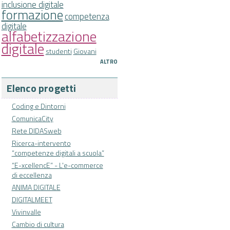
inclusione digitale
formazione
competenza
digitale
alfabetizzazione
digitale
studenti
Giovani
ALTRO
Elenco progetti
Coding e Dintorni
ComunicaCity
Rete DIDASweb
Ricerca-intervento
“competenze digitali a scuola”
“E-xcellencE” - L'e-commerce
di eccellenza
ANIMA DIGITALE
DIGITALMEET
Vivinvalle
Cambio di cultura