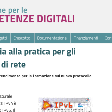
etti
Cruscotto
Documentazione
Finanziamenti
Cont
ia alla pratica per gli
di rete
endimento per la formazione sul nuovo protocollo
aturale
zzi IPv4 è
 IPv6. Il