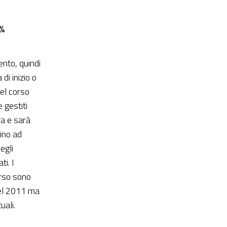
%
nto, quindi
di inizio o
del corso
 gestiti
a e sarà
fino ad
egli
ti. I
orso sono
nel 2011 ma
uali.