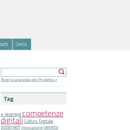
atti
Cerca
Form di ricerca
Cerca
Ricerca avanzata per Progetto >
Tag
competenze
e-learning
digitali
Cultura Digitale
internet
veneto
innovazione