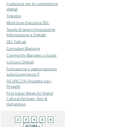
Coalizione per le competenze
digitali
Tinkidoo
Workshop Executive DEL
Tavolo di lavoro Innovazione
Informazione e Digitale
DEL FabLab
Curriculum Mapping
Community Manager a Scuola
Concorsi Digitali
Formazione e aggiornamento
sulla Governance IT
SICUREZZA: Progetto per i
Progetti
First Italian Week for Digital
Cultural Heritage, Arts &
Humanities
Pagine
2
3
4
5
6
ULTIMA »