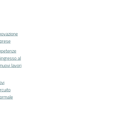
nnovazione
mprese
mpetenze
 ingresso al
nuovi lavori
ivi
ircuito
formale