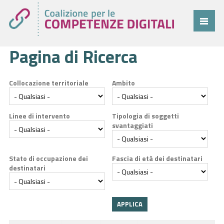
Pagina di Ricerca
Coalizione
Comitato
Collocazione territoriale
Ambito
Progetti
Cittadini
Linee di intervento
Tipologia di soggetti
svantaggiati
Imprese
Pubblica Amministrazione
Stato di occupazione dei
Fascia di età dei destinatari
destinatari
Cruscotto
Cittadini
Imprese