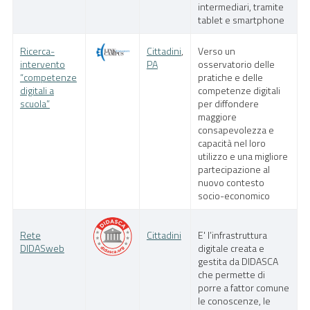
intermediari, tramite
tablet e smartphone
Ricerca-
Cittadini
,
Verso un
intervento
PA
osservatorio delle
“competenze
pratiche e delle
digitali a
competenze digitali
scuola”
per diffondere
maggiore
consapevolezza e
capacità nel loro
utilizzo e una migliore
partecipazione al
nuovo contesto
socio-economico
Rete
Cittadini
E' l’infrastruttura
DIDASweb
digitale creata e
gestita da DIDASCA
che permette di
porre a fattor comune
le conoscenze, le