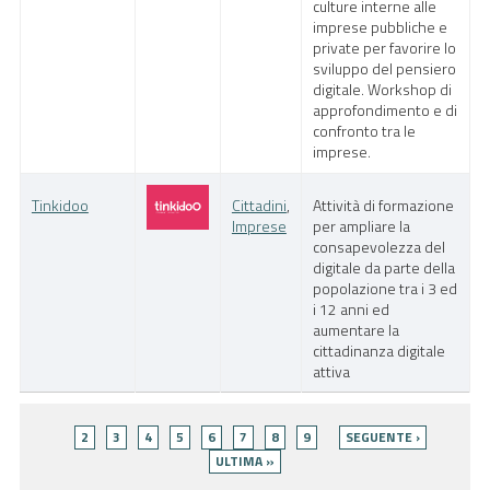
culture interne alle
imprese pubbliche e
private per favorire lo
sviluppo del pensiero
digitale. Workshop di
approfondimento e di
confronto tra le
imprese.
Tinkidoo
Cittadini
,
Attività di formazione
Imprese
per ampliare la
consapevolezza del
digitale da parte della
popolazione tra i 3 ed
i 12 anni ed
aumentare la
cittadinanza digitale
attiva
Pagine
2
3
4
5
6
7
8
9
SEGUENTE ›
ULTIMA »