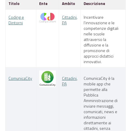
Titolo
Ente
Ambito
Descrizione
Pubblica Amministrazione
Coding e
Cittadini
,
Incentivare
Documentazione
Dintorni
PA
l’innovazione e le
competenze digitali
Finanziamenti
nelle scuole
attraverso la
Contatti
diffusione e la
promozione di
Cerca
approcci didattici
innovativi.
ComunicaCity
Cittadini
,
ComunicaCity è la
PA
mobile app che
permette alla
Pubblica
Amministrazione di
inviare messaggi,
comunicati, news e
informazioni
direttamente ai
cittadini, senza