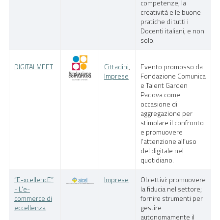
competenze, la
creatività e le buone
pratiche di tutti i
Docenti italiani, e non
solo.
DIGITALMEET
Cittadini
,
Evento promosso da
Imprese
Fondazione Comunica
e Talent Garden
Padova come
occasione di
aggregazione per
stimolare il confronto
e promuovere
l’attenzione all’uso
del digitale nel
quotidiano.
“E-xcellencE”
Imprese
Obiettivi: promuovere
- L'e-
la fiducia nel settore;
commerce di
fornire strumenti per
eccellenza
gestire
autonomamente il