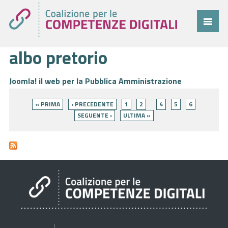
albo pretorio
Coalizione
Comitato
Joomla! il web per la Pubblica Amministrazione
Pagine
Progetti
« PRIMA
‹ PRECEDENTE
1
2
4
5
6
Cittadini
SEGUENTE ›
ULTIMA »
Imprese
Pubblica Amministrazione
Cruscotto
Cittadini
Imprese