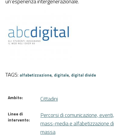
un’esperienza intergenerazionale.
Pubblica Amministrazione
Documentazione
Finanziamenti
Contatti
Cerca
TAGS:
,
,
alfabetizzazione
digitale
digital divide
Ambito:
Cittadini
Linee di
Percorsi di comunicazione, eventi,
intervento:
mass-media e alfabetizzazione di
massa