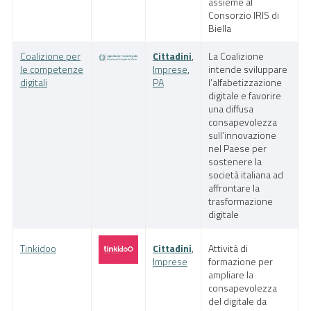
assieme al
Consorzio IRIS di
Biella
Coalizione per
Cittadini
,
La Coalizione
le competenze
Imprese
,
intende sviluppare
digitali
PA
l’alfabetizzazione
digitale e favorire
una diffusa
consapevolezza
sull’innovazione
nel Paese per
sostenere la
società italiana ad
affrontare la
trasformazione
digitale
Tinkidoo
Cittadini
,
Attività di
Imprese
formazione per
ampliare la
consapevolezza
del digitale da