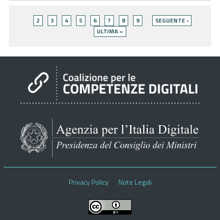
Pagine
2
3
4
5
6
7
8
9
SEGUENTE ›
ULTIMA »
Privacy Policy
Note Legali