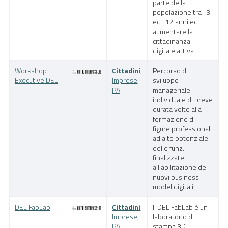
parte della
popolazione tra i 3
ed i 12 anni ed
aumentare la
cittadinanza
digitale attiva
Workshop
Cittadini
,
Percorso di
Executive DEL
Imprese
,
sviluppo
PA
manageriale
individuale di breve
durata volto alla
formazione di
figure professionali
ad alto potenziale
delle funz.
finalizzate
all’abilitazione dei
nuovi business
model digitali
DEL FabLab
Cittadini
,
Il DEL FabLab è un
Imprese
,
laboratorio di
PA
stampa 3D