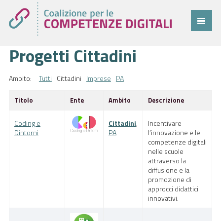
Progetti Cittadini
Coalizione
Comitato
Ambito:
Tutti
Cittadini
Imprese
PA
Progetti
Titolo
Ente
Ambito
Descrizione
Cittadini
Coding e
Cittadini
,
Incentivare
Imprese
Dintorni
PA
l’innovazione e le
competenze digitali
nelle scuole
Pubblica Amministrazione
attraverso la
diffusione e la
Cruscotto
promozione di
approcci didattici
Cittadini
innovativi.
Imprese