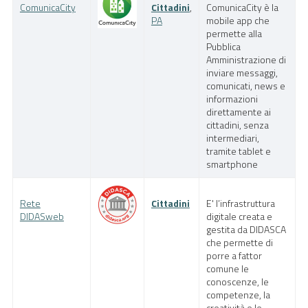
ComunicaCity
Cittadini
,
ComunicaCity è la
Pubblica Amministrazione
PA
mobile app che
permette alla
Documentazione
Pubblica
Amministrazione di
Finanziamenti
inviare messaggi,
comunicati, news e
Contatti
informazioni
direttamente ai
Cerca
cittadini, senza
intermediari,
tramite tablet e
smartphone
Rete
Cittadini
E' l’infrastruttura
DIDASweb
digitale creata e
gestita da DIDASCA
che permette di
porre a fattor
comune le
conoscenze, le
competenze, la
creatività e le