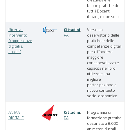
buone pratiche di
tutti i Docenti
italiani, e non solo.
Ricerca-
Cittadini
,
Verso un
intervento
PA
osservatorio delle
“competenze
pratiche e delle
digitali a
competenze digitali
scuola”
per diffondere
maggiore
consapevolezza e
capacità nel loro
utilizzo e una
migliore
partecipazione al
nuovo contesto
socio-economico
ANIMA
Cittadini
,
Programma di
DIGITALE
PA
formazione gratuito
destinato a 8.000
animatori digitali