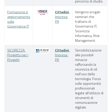
percorso di studio.
Formazione e
Cittadini
,
Vengono erogati
aggiornamento
Imprese
,
seminari che
sulla
PA
trattano di
Governance IT
Governance IT,
Sicurezza
Informatica, Risk
Management.
SICUREZZA:
Cittadini
,
Sensibilizzazione
Progetto per i
Imprese
,
alle possibili
Progetti
PA
minacce
rafforzando la
sicurezza di sé
nell'uso della
tecnologia. Focus
sulle opportunità
professionali
legate all'utilizzo di
strumenti di
comunicazione
digitale.