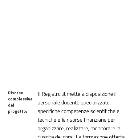
Risorse
Il Registro .it mette a disposizione il
complessive
personale docente specializzato,
del
specifiche competenze scientifiche e
progetto:
tecniche e le risorse finanziarie per
organizzare, realizzare, monitorare la
riuscita dei corsi. La formazione offerta