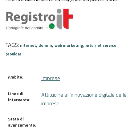
Pubblica Amministrazione
Documentazione
Finanziamenti
TAGS:
Contatti
,
,
,
internet
domini
web marketing
internet service
provider
Cerca
Ambito:
Imprese
Linee di
Attitudine all’innovazione digitale delle
intervento:
imprese
Stato di
avanzamento: