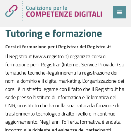
Tutoring e formazione
Coalizione
Comitato
Corsi di formazione per i Registrar del Registro .it
Progetti
Il Registro .it (www.registro.it) organizza corsi di
formazione per i Registrar (Internet Service Provider) su
Cittadini
tematiche tecniche-legali inerenti la registrazione dei
Imprese
nomi a dominio e il digital marketing. L'organizzazione dei
corsi è in stretto legame con il fatto che il Registro .it ha
Pubblica Amministrazione
sede presso l'Istituto di Informatica e Telematica del
Cruscotto
CNR, un istituto che ha nella sua natura la funzione di
trasferimento tecnologico di alto livello e in continuo
Cittadini
aggiornamento. Negli anni l'offerta formativa è andata
Imprese
incontro alle richieste ed esigenze dei partecipanti.