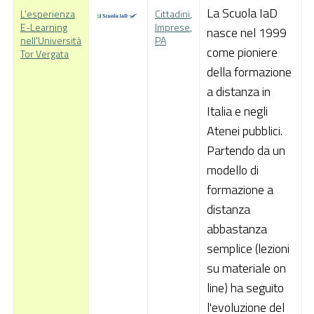
La Scuola IaD
L'esperienza
Cittadini
,
Pubblica Amministrazione
E-Learning
Imprese
,
nasce nel 1999
nell'Università
PA
Documentazione
come pioniere
Tor Vergata
della formazione
Finanziamenti
a distanza in
Contatti
Italia e negli
Cerca
Atenei pubblici.
Partendo da un
modello di
formazione a
distanza
abbastanza
semplice (lezioni
su materiale on
line) ha seguito
l'evoluzione del