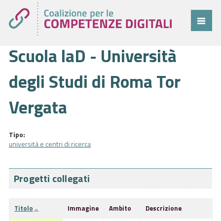
Scuola laD - Università
Coalizione
Comitato
degli Studi di Roma Tor
Progetti
Vergata
Cittadini
Imprese
Tipo:
università e centri di ricerca
Pubblica Amministrazione
Cruscotto
Progetti collegati
Cittadini
Titolo
Immagine
Ambito
Descrizione
Imprese