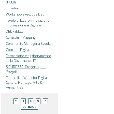
digitali
Tinkidoo
Workshop Executive DEL
Tavolo di lavoro Innovazione
Informazione e Digitale
DEL FabLab
Curriculum Mapping
Community Manager a Scuola
Concorsi Digitali
Formazione e aggiornamento
sulla Governance IT
SICUREZZA: Progetto per i
Progetti
First Italian Week for Digital
Cultural Heritage, Arts &
Humanities
Pagine
2
3
4
5
6
ULTIMA »