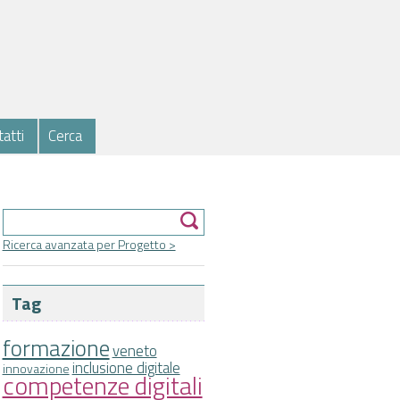
atti
Cerca
Form di ricerca
Cerca
Ricerca avanzata per Progetto >
Tag
formazione
veneto
inclusione digitale
innovazione
competenze digitali