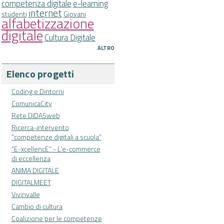
competenza digitale
e-learning
internet
studenti
Giovani
alfabetizzazione
digitale
Cultura Digitale
ALTRO
Elenco progetti
Coding e Dintorni
ComunicaCity
Rete DIDASweb
Ricerca-intervento
“competenze digitali a scuola”
“E-xcellencE” - L'e-commerce
di eccellenza
ANIMA DIGITALE
DIGITALMEET
Vivinvalle
Cambio di cultura
Coalizione per le competenze