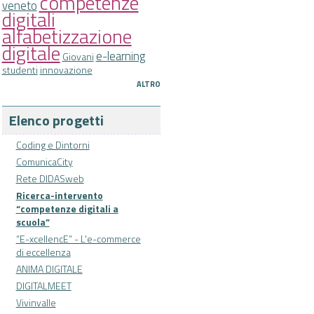
competenze
veneto
digitali
alfabetizzazione
digitale
e-learning
Giovani
studenti
innovazione
ALTRO
Elenco progetti
Coding e Dintorni
ComunicaCity
Rete DIDASweb
Ricerca-intervento
“competenze digitali a
scuola”
“E-xcellencE” - L'e-commerce
di eccellenza
ANIMA DIGITALE
DIGITALMEET
Vivinvalle