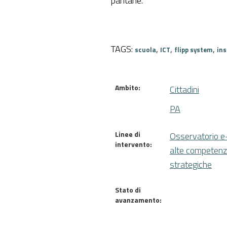
paritarie.
TAGS:
,
,
,
scuola
ICT
flipp system
in
Ambito:
Cittadini
PA
Linee di
Osservatorio e
intervento:
alte competen
strategiche
Stato di
avanzamento: