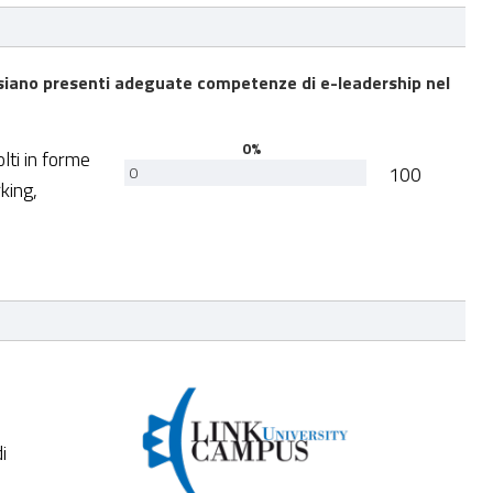
e siano presenti adeguate competenze di e-leadership nel
0%
lti in forme
100
0
king,
i