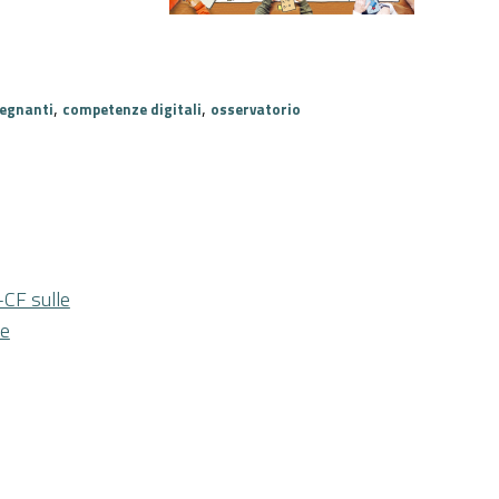
,
,
segnanti
competenze digitali
osservatorio
-CF sulle
ze