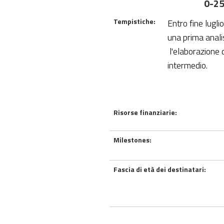
0-2
Tempistiche:
Entro fine lugli
una prima analis
l'elaborazione 
intermedio.
Risorse finanziarie:
Milestones:
Fascia di età dei destinatari: