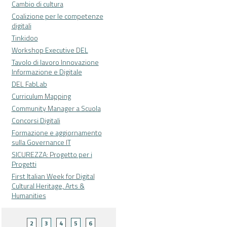
Cambio di cultura
Coalizione per le competenze
digitali
Tinkidoo
Workshop Executive DEL
Tavolo di lavoro Innovazione
Informazione e Digitale
DEL FabLab
Curriculum Mapping
Community Manager a Scuola
Concorsi Digitali
Formazione e aggiornamento
sulla Governance IT
SICUREZZA: Progetto per i
Progetti
First Italian Week for Digital
Cultural Heritage, Arts &
Humanities
Pagine
2
3
4
5
6