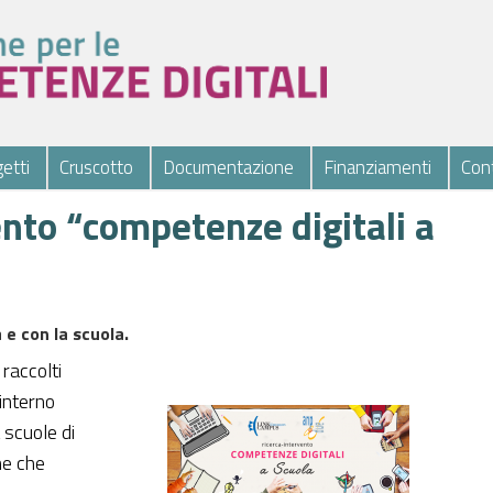
etti
Cruscotto
Documentazione
Finanziamenti
Cont
nto “competenze digitali a
 e con la scuola.
raccolti
'interno
a scuole di
he che