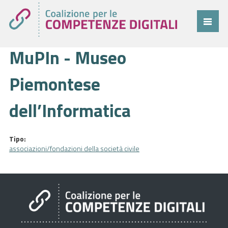
MuPIn - Museo
Coalizione
Comitato
Piemontese
Progetti
dell’Informatica
Cittadini
Imprese
Tipo:
associazioni/fondazioni della società civile
Pubblica Amministrazione
Cruscotto
Cittadini
Imprese