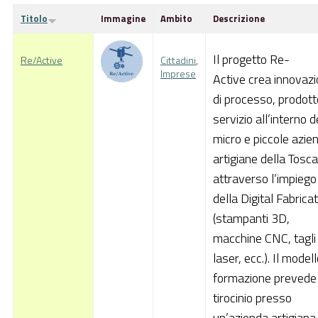
Pubblica Amministrazione
Titolo
Immagine
Ambito
Descrizione
Documentazione
Il progetto Re-
Re/Active
Cittadini
,
Finanziamenti
Imprese
Active crea innovaz
di processo, prodott
Contatti
servizio all’interno d
Cerca
micro e piccole azie
artigiane della Tosc
attraverso l’impiego
della Digital Fabrica
(stampanti 3D,
macchine CNC, tagli
laser, ecc.). Il modell
formazione prevede
tirocinio presso
un’azienda artigiana