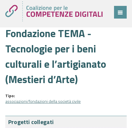
Fondazione TEMA -
Coalizione
Comitato
Tecnologie per i beni
Progetti
culturali e l’artigianato
Cittadini
(Mestieri d’Arte)
Imprese
Pubblica Amministrazione
Tipo:
associazioni/fondazioni della società civile
Cruscotto
Cittadini
Progetti collegati
Imprese