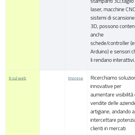
stampanti 3D,taglio
laser, macchine CNC
sistemi di scansione
3D, possono conten
anche
schede/controller (e
Arduino) e sensori c
li rendano interattivi.
Ricerchiamo soluzio
6 sul web
Imprese
innovative per
aumentare visibilità 
vendite delle aziend
artigiane, andando a
intercettare potenzia
clienti in mercati