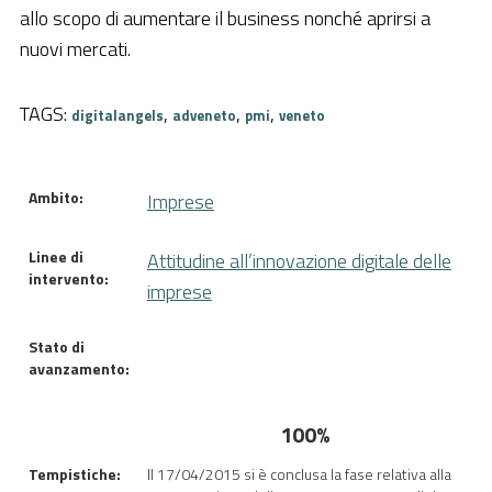
allo scopo di aumentare il business nonché aprirsi a
Pubblica Amministrazione
nuovi mercati.
Documentazione
TAGS:
,
,
,
Finanziamenti
digitalangels
adveneto
pmi
veneto
Contatti
Ambito:
Imprese
Cerca
Linee di
Attitudine all’innovazione digitale delle
intervento:
imprese
Stato di
avanzamento:
100%
Tempistiche:
Il 17/04/2015 si è conclusa la fase relativa alla