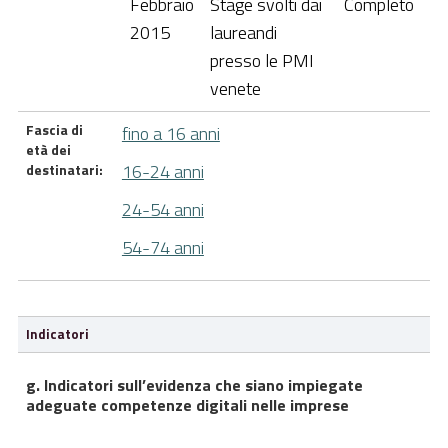
Febbraio
Stage svolti dai
Completo
2015
laureandi
presso le PMI
venete
Fascia di
fino a 16 anni
età dei
16-24 anni
destinatari:
24-54 anni
54-74 anni
Indicatori
g. Indicatori sull’evidenza che siano impiegate
adeguate competenze digitali nelle imprese