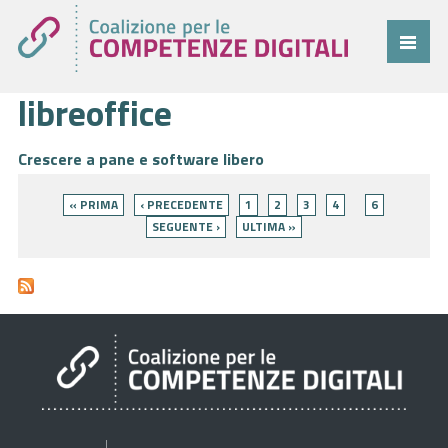
libreoffice
Coalizione
Comitato
Crescere a pane e software libero
Pagine
Progetti
« PRIMA
‹ PRECEDENTE
1
2
3
4
6
Cittadini
SEGUENTE ›
ULTIMA »
Imprese
Pubblica Amministrazione
Cruscotto
Cittadini
Imprese