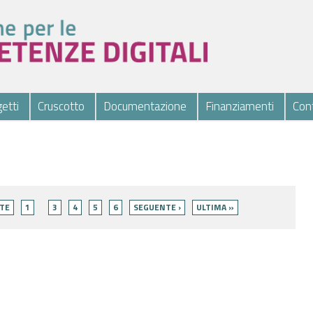
etti
Cruscotto
Documentazione
Finanziamenti
Cont
TE
1
3
4
5
6
SEGUENTE ›
ULTIMA »