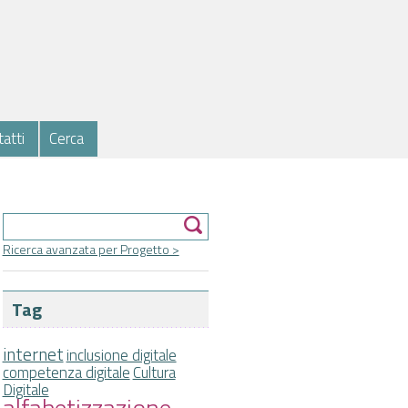
atti
Cerca
Form di ricerca
Cerca
Ricerca avanzata per Progetto >
Tag
internet
inclusione digitale
competenza digitale
Cultura
Digitale
alfabetizzazione