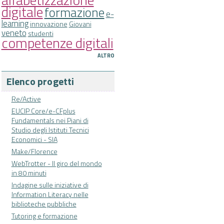
digitale
formazione
e-
learning
innovazione
Giovani
veneto
studenti
competenze digitali
ALTRO
Elenco progetti
Re/Active
EUCIP Core/e-CFplus
Fundamentals nei Piani di
Studio degli Istituti Tecnici
Economici - SIA
Make/Florence
WebTrotter - Il giro del mondo
in 80 minuti
Indagine sulle iniziative di
Information Literacy nelle
biblioteche pubbliche
Tutoring e formazione