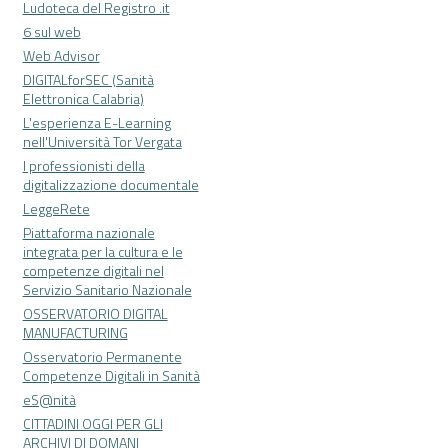
Ludoteca del Registro .it
6 sul web
Web Advisor
DIGITALforSEC (Sanità
Elettronica Calabria)
L'esperienza E-Learning
nell'Università Tor Vergata
I professionisti della
digitalizzazione documentale
LeggeRete
Piattaforma nazionale
integrata per la cultura e le
competenze digitali nel
Servizio Sanitario Nazionale
OSSERVATORIO DIGITAL
MANUFACTURING
Osservatorio Permanente
Competenze Digitali in Sanità
eS@nità
CITTADINI OGGI PER GLI
ARCHIVI DI DOMANI