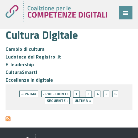
Cultura Digitale
Coalizione
Comitato
Cambio di cultura
Ludoteca del Registro .it
Progetti
E-leadership
Cittadini
CulturaSmart!
Eccellenze in digitale
Imprese
Pagine
« PRIMA
‹ PRECEDENTE
1
3
4
5
6
Pubblica Amministrazione
SEGUENTE ›
ULTIMA »
Cruscotto
Cittadini
Imprese