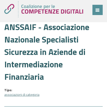
ANSSAIF - Associazione
Coalizione
Comitato
Nazionale Specialisti
Progetti
Sicurezza in Aziende di
Cittadini
Intermediazione
Imprese
Finanziaria
Pubblica Amministrazione
Cruscotto
Tipo:
Cittadini
associazioni di categoria
Imprese