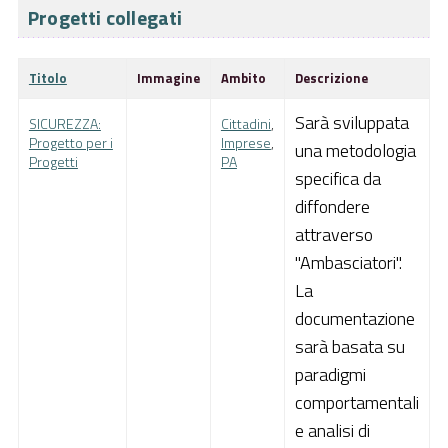
Progetti collegati
Pubblica Amministrazione
Documentazione
Titolo
Immagine
Ambito
Descrizione
Finanziamenti
Sarà sviluppata
SICUREZZA:
Cittadini
,
Contatti
Progetto per i
Imprese
,
una metodologia
Progetti
PA
specifica da
Cerca
diffondere
attraverso
"Ambasciatori".
La
documentazione
sarà basata su
paradigmi
comportamentali
e analisi di