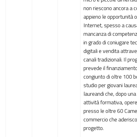
Pubblica Amministrazione
non riescono ancora a c
appieno le opportunità o
Documentazione
Internet, spesso a caus
Finanziamenti
mancanza di competenz
in grado di coniugare te
Contatti
digitali e vendita attrave
Cerca
canali tradizionali. Il pro
prevede il finanziament
congiunto di oltre 100 b
studio per giovani laurea
laureandi che, dopo una 
attività formativa, oper
presso le oltre 60 Came
commercio che aderisco
progetto.