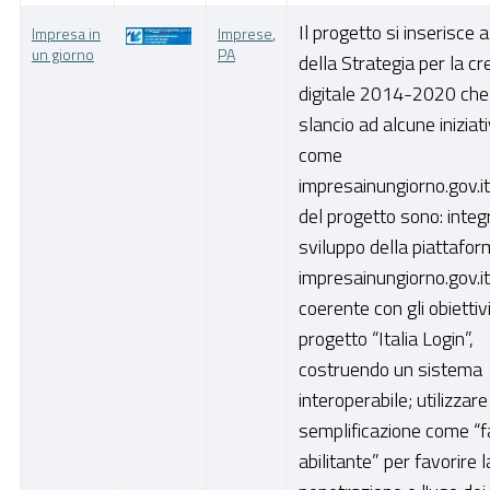
Il progetto si inserisce a
Impresa in
Imprese
,
un giorno
PA
della Strategia per la cr
digitale 2014-2020 che
slancio ad alcune iniziat
come
impresainungiorno.gov.it.
del progetto sono: integ
sviluppo della piattafo
impresainungiorno.gov.i
coerente con gli obiettivi
progetto “Italia Login”,
costruendo un sistema
interoperabile; utilizzare
semplificazione come “f
abilitante” per favorire l