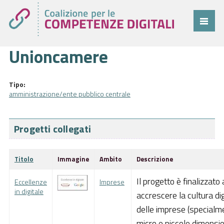
Unioncamere
Coalizione
Comitato
Tipo:
Progetti
amministrazione/ente pubblico centrale
Cittadini
Progetti collegati
Imprese
Pubblica Amministrazione
Titolo
Immagine
Ambito
Descrizione
Cruscotto
Il progetto è finalizzato
Eccellenze
Imprese
in digitale
accrescere la cultura dig
Cittadini
delle imprese (specialm
Imprese
micro e piccole dimensio