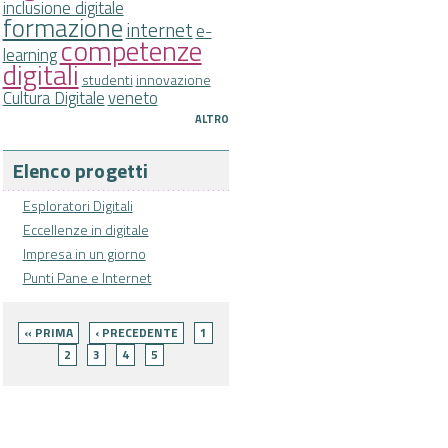
inclusione digitale
formazione
internet
e-
competenze
learning
digitali
studenti
innovazione
Cultura Digitale
veneto
ALTRO
Elenco progetti
Esploratori Digitali
Eccellenze in digitale
Impresa in un giorno
Punti Pane e Internet
Pagine
« PRIMA
‹ PRECEDENTE
1
2
3
4
5