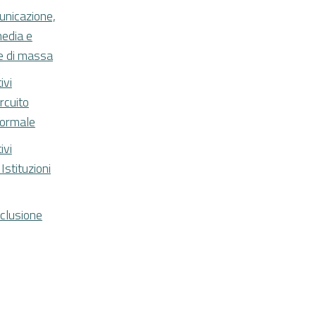
unicazione,
edia e
e di massa
ivi
ircuito
formale
ivi
 Istituzioni
nclusione