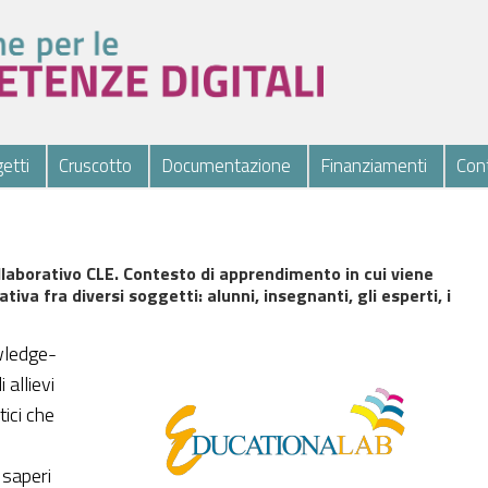
etti
Cruscotto
Documentazione
Finanziamenti
Cont
aborativo CLE. Contesto di apprendimento in cui viene
tiva fra diversi soggetti: alunni, insegnanti, gli esperti, i
wledge-
 allievi
ici che
 saperi