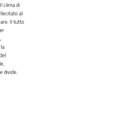
Il clima di
lecitato al
re. Il tutto
er
,
 la
del
de,
 divide.