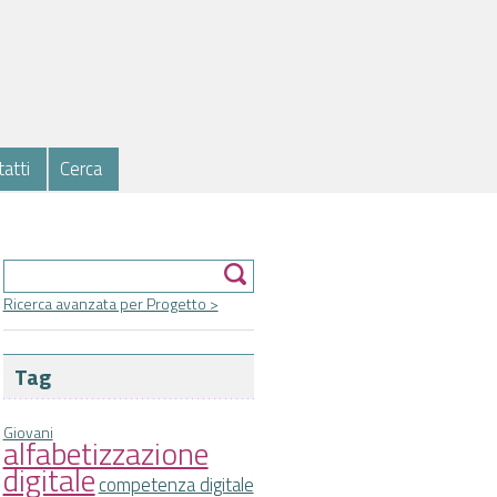
atti
Cerca
Form di ricerca
Cerca
Ricerca avanzata per Progetto >
Tag
Giovani
alfabetizzazione
digitale
competenza digitale