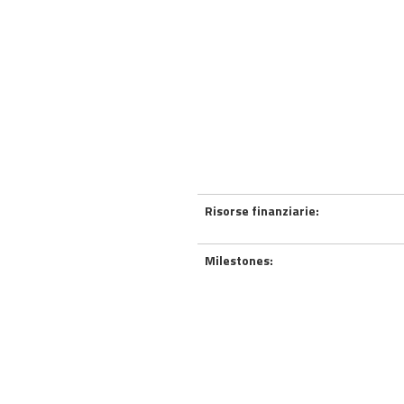
Risorse finanziarie:
Milestones: