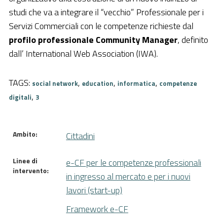
studi che va a integrare il “vecchio” Professionale per i
Pubblica Amministrazione
Servizi Commerciali con le competenze richieste dal
Documentazione
profilo professionale Community Manager
, definito
Finanziamenti
dall’ International Web Association (IWA).
Contatti
TAGS:
,
,
,
social network
education
informatica
competenze
Cerca
,
digitali
3
Ambito:
Cittadini
Linee di
e-CF per le competenze professionali
intervento:
in ingresso al mercato e per i nuovi
lavori (start-up)
Framework e-CF