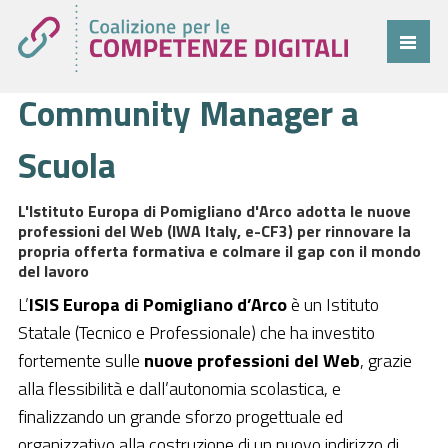
Community Manager a
Coalizione
Comitato
Scuola
Progetti
L'Istituto Europa di Pomigliano d'Arco adotta le nuove
Cittadini
professioni del Web (IWA Italy, e-CF3) per rinnovare la
propria offerta formativa e colmare il gap con il mondo
Imprese
del lavoro
L’
ISIS Europa di Pomigliano d’Arco
è un Istituto
Pubblica Amministrazione
Statale (Tecnico e Professionale) che ha investito
Cruscotto
fortemente sulle
nuove professioni del Web
, grazie
alla flessibilità e dall’autonomia scolastica, e
Cittadini
finalizzando un grande sforzo progettuale ed
Imprese
organizzativo alla costruzione di un nuovo indirizzo di