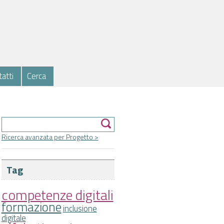
atti
Cerca
Form di ricerca
Cerca
Ricerca avanzata per Progetto >
Tag
competenze digitali
formazione
inclusione
digitale