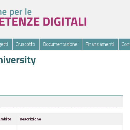
etti
Cruscotto
Documentazione
Finanziamenti
Cont
iversity
Ambito
Descrizione