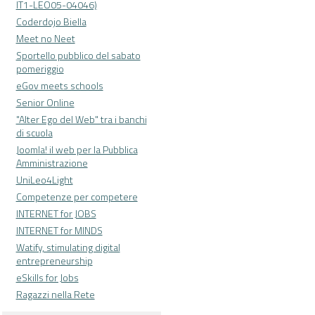
IT1-LEO05-04046)
Coderdojo Biella
Meet no Neet
Sportello pubblico del sabato
pomeriggio
eGov meets schools
Senior Online
"Alter Ego del Web" tra i banchi
di scuola
Joomla! il web per la Pubblica
Amministrazione
UniLeo4Light
Competenze per competere
INTERNET for JOBS
INTERNET for MINDS
Watify, stimulating digital
entrepreneurship
eSkills for Jobs
Ragazzi nella Rete