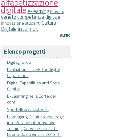
alfabetizzazione
digitale
e-learning
Giovani
veneto
competenza digitale
Cultura
innovazione
studenti
internet
Digitale
ALTRO
Elenco progetti
Digitagliando
Evaluation E-tools for Digital
Capabilities
Digital Capabilities and Social
Capital
E-Learning nella Corte dei
conti
Sportelli di Assistenza
Leveraging INspire Knowledge
into Vocational Innovative
Training (Convenzione LLP-
Leonardo da Vinci n. 2013-1-