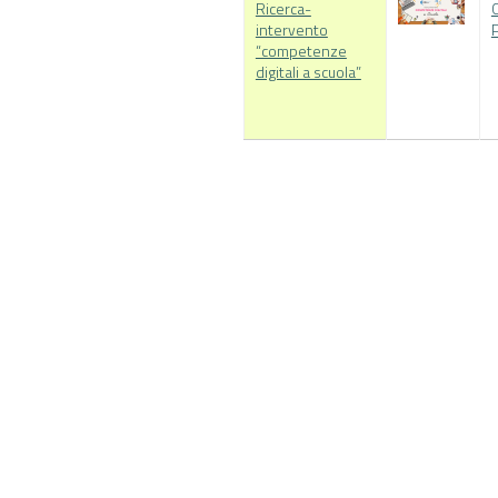
Ricerca-
C
intervento
“competenze
digitali a scuola”