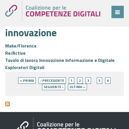
innovazione
Coalizione
Comitato
Make/Florence
Re/Active
Progetti
Tavolo di lavoro Innovazione Informazione e Digitale
Cittadini
Esploratori Digitali
Pagine
Imprese
« PRIMA
‹ PRECEDENTE
1
2
3
5
6
SEGUENTE ›
ULTIMA »
Pubblica Amministrazione
Cruscotto
Cittadini
Imprese