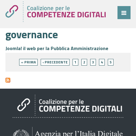
governance
Coalizione
Comitato
Joomla! il web per la Pubblica Amministrazione
Pagine
Progetti
« PRIMA
‹ PRECEDENTE
1
2
3
4
5
Cittadini
Imprese
Pubblica Amministrazione
Cruscotto
Cittadini
Imprese