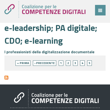
e-leadership; PA digitale;
Coalizione
Comitato
CDO; e-learning
Progetti
I professionisti della digitalizzazione documentale
Cittadini
Pagine
« PRIMA
‹ PRECEDENTE
1
2
3
4
5
Imprese
Pubblica Amministrazione
Cruscotto
Cittadini
Imprese