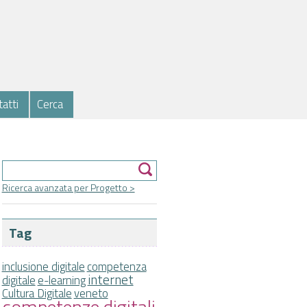
atti
Cerca
Form di ricerca
Cerca
Ricerca avanzata per Progetto >
Tag
inclusione digitale
competenza
internet
digitale
e-learning
Cultura Digitale
veneto
competenze digitali