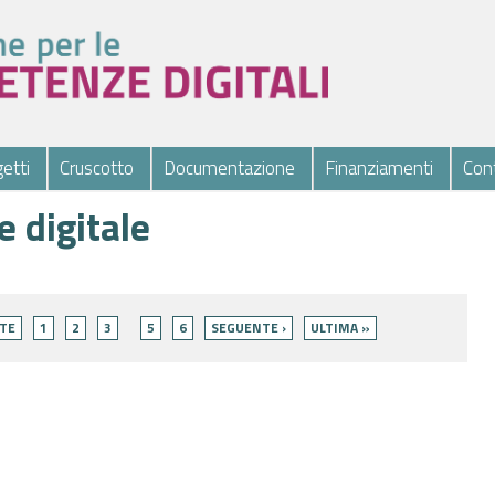
etti
Cruscotto
Documentazione
Finanziamenti
Cont
e digitale
TE
1
2
3
5
6
SEGUENTE ›
ULTIMA »