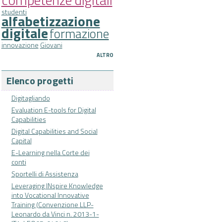
studenti
alfabetizzazione
digitale
formazione
innovazione
Giovani
ALTRO
Elenco progetti
Digitagliando
Evaluation E-tools for Digital
Capabilities
Digital Capabilities and Social
Capital
E-Learning nella Corte dei
conti
Sportelli di Assistenza
Leveraging INspire Knowledge
into Vocational Innovative
Training (Convenzione LLP-
Leonardo da Vinci n. 2013-1-