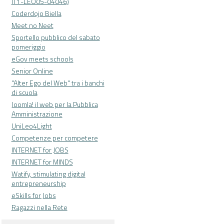
IT1-LEO05-04046)
Coderdojo Biella
Meet no Neet
Sportello pubblico del sabato
pomeriggio
eGov meets schools
Senior Online
"Alter Ego del Web" tra i banchi
di scuola
Joomla! il web per la Pubblica
Amministrazione
UniLeo4Light
Competenze per competere
INTERNET for JOBS
INTERNET for MINDS
Watify, stimulating digital
entrepreneurship
eSkills for Jobs
Ragazzi nella Rete