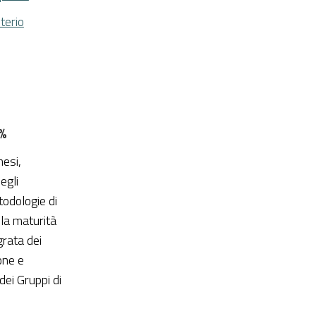
terio
%
mesi,
egli
odologie di
la maturità
grata dei
one e
dei Gruppi di