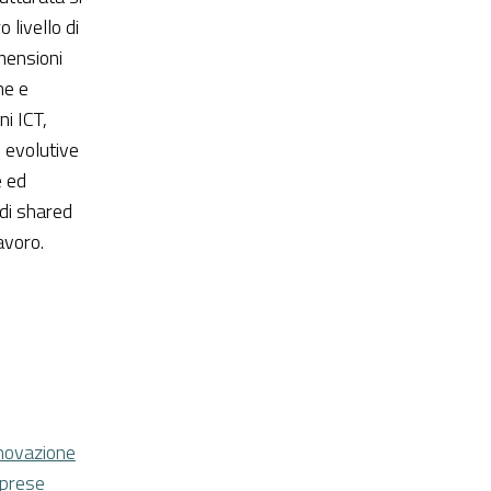
 livello di
mensioni
ne e
ni ICT,
e evolutive
e ed
di shared
avoro.
nnovazione
mprese