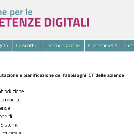
etti
Cruscotto
Documentazione
Finanziamenti
Cont
tazione e pianificazione dei fabbisogni ICT delle aziende
ntroduzione
o armonico
iende
one di
 Sistemi,
utturata si