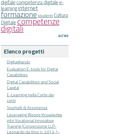
digitale
competenza digitale
e-
internet
learning
formazione
Cultura
studenti
competenze
Digitale
digitali
ALTRO
Elenco progetti
Digitagliando
Evaluation E-tools for Digital
Capabilities
Digital Capabilities and Social
Capital
E-Learning nella Corte dei
conti
Sportelli di Assistenza
Leveraging INspire Knowledge
into Vocational Innovative
Training (Convenzione LLP-
Leonardo da Vinci n. 2013-1-