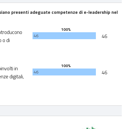
e siano presenti adeguate competenze di e-leadership nel
100%
ntroducono
46
46
 o di
100%
nvolti in
46
46
ze digitali,