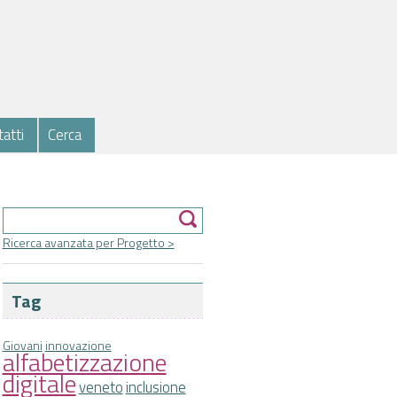
atti
Cerca
Form di ricerca
Cerca
Ricerca avanzata per Progetto >
Tag
Giovani
innovazione
alfabetizzazione
digitale
veneto
inclusione