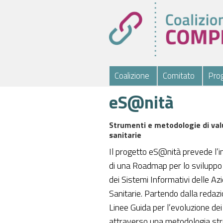
Coalizione
Comitato
Prog
eS@nità
Strumenti e metodologie di valu
sanitarie
Il progetto eS@nità prevede l’i
di una Roadmap per lo svilupp
dei Sistemi Informativi delle Az
Sanitarie. Partendo dalla redazi
Linee Guida per l’evoluzione dei
attraverso una metodologia str