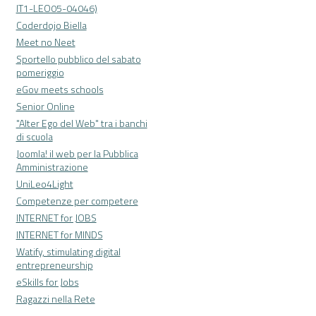
IT1-LEO05-04046)
Coderdojo Biella
Meet no Neet
Sportello pubblico del sabato
pomeriggio
eGov meets schools
Senior Online
"Alter Ego del Web" tra i banchi
di scuola
Joomla! il web per la Pubblica
Amministrazione
UniLeo4Light
Competenze per competere
INTERNET for JOBS
INTERNET for MINDS
Watify, stimulating digital
entrepreneurship
eSkills for Jobs
Ragazzi nella Rete