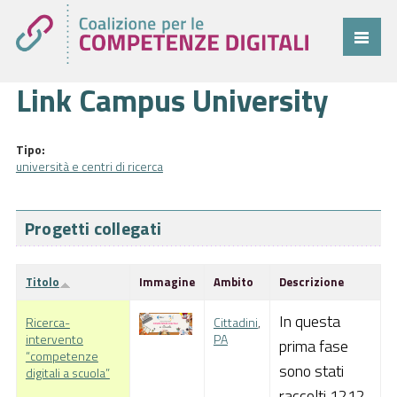
Link Campus University
Coalizione
Comitato
Tipo:
Progetti
università e centri di ricerca
Cittadini
Progetti collegati
Imprese
Pubblica Amministrazione
Titolo
Immagine
Ambito
Descrizione
Cruscotto
In questa
Ricerca-
Cittadini
,
intervento
PA
prima fase
Cittadini
“competenze
sono stati
digitali a scuola”
Imprese
raccolti 1212